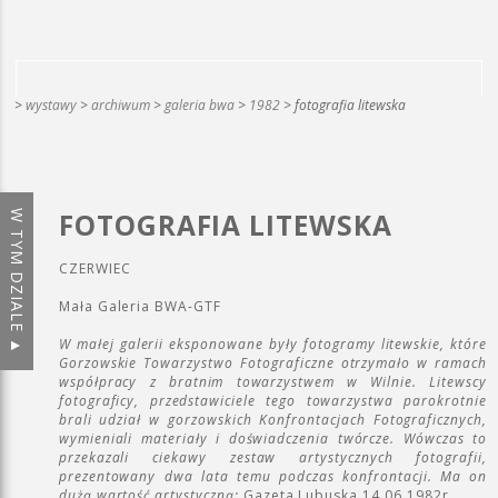
>
wystawy
>
archiwum
>
galeria bwa
>
1982
> fotografia litewska
FOTOGRAFIA LITEWSKA
CZERWIEC
Mała Galeria BWA-GTF
W małej galerii eksponowane były fotogramy litewskie, które
Gorzowskie Towarzystwo Fotograficzne otrzymało w ramach
współpracy z bratnim towarzystwem
w Wilnie. Litewscy
fotograficy, przedstawiciele tego towarzystwa parokrotnie
brali udział
w gorzowskich Konfrontacjach Fotograficznych,
wymieniali materiały i doświadczenia twórcze. Wówczas to
przekazali ciekawy zestaw artystycznych fotografii,
prezentowany dwa lata temu podczas konfrontacji. Ma on
dużą wartość artystyczną;
Gazeta Lubuska 14.06.1982r.