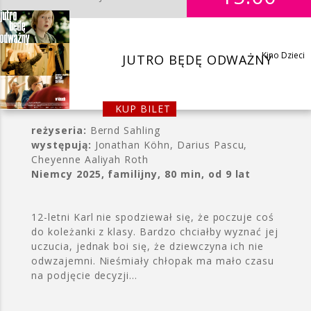
Kino Dzieci
JUTRO BĘDĘ ODWAŻNY
KUP BILET
reżyseria:
Bernd Sahling
występują:
Jonathan Köhn, Darius Pascu,
Cheyenne Aaliyah Roth
Niemcy 2025, familijny, 80 min, od 9 lat
12-letni Karl nie spodziewał się, że poczuje coś
do koleżanki z klasy. Bardzo chciałby wyznać jej
uczucia, jednak boi się, że dziewczyna ich nie
odwzajemni. Nieśmiały chłopak ma mało czasu
na podjęcie decyzji…